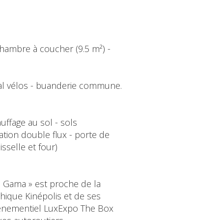
1 chambre à coucher (9.5 m²) -
ocal vélos - buanderie commune.
ffage au sol - sols
lation double flux - porte de
sselle et four)
a Gama » est proche de la
que Kinépolis et de ses
vènementiel LuxExpo The Box