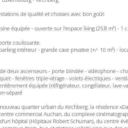
tations de qualité et choisies avec bon goût.
uisine équipée - ouverte sur l'espace living (25.8 m²) - 
 porte coulissante.
rking intérieur - grande cave privative (+/- 10 m²) - l
de deux ascenseurs - porte blindée - vidéophone - chau
uet - fenêtres triple-vitrage - volets électriques - venti
ntièrement équipée (réfrigérateur, congélateur, lave-vai
non-séparé
 nouveau quartier urbain du Kirchberg, la résidence «D
entre commercial Auchan, du complexe cinématographi
, d'un hôpital (Hôpitaux Robert Schuman), du centre é