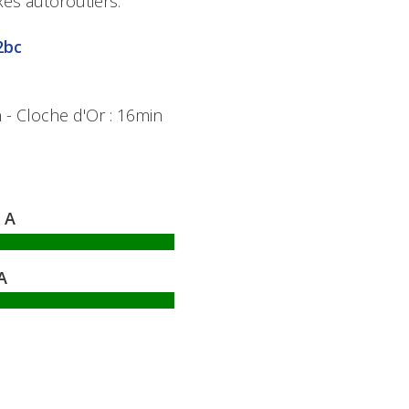
es autoroutiers.
2bc
 - Cloche d'Or : 16min
A
A