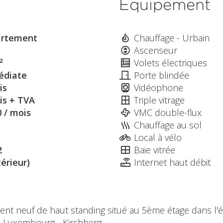
Équipement
rtement
Chauffage - Urbain
Ascenseur
²
Volets électriques
diate
Porte blindée
is
Vidéophone
is + TVA
Triple vitrage
0 / mois
VMC double-flux
Chauffage au sol
Local à vélo
2
Baie vitrée
térieur)
Internet haut débit
ent neuf de haut standing situé au 5ème étage dans l'
à Luxembourg - Kirchberg.