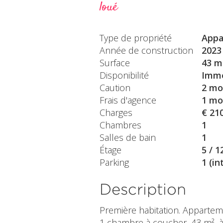
loué
Type de propriété
Appa
Année de construction
2023
Surface
43 m
Disponibilité
Immé
Caution
2 mo
Frais d'agence
1 mo
Charges
€ 21
Chambres
1
Salles de bain
1
Étage
5 / 1
Parking
1 (in
Description
Première habitation. Appartem
1 chambre à coucher, 43 m², 