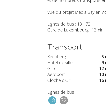
et de nombreux transports en 
Vue du projet Media Bay en vid
Lignes de bus : 18 - 72
Gare de Luxembourg : 12min - A
Transport
Kirchberg
5 
Hôtel de ville
9 
Gare
12 
Aéroport
10 
Cloche d'Or
16 
Lignes de bus
18
72