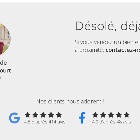
Désolé, déj
Si vous vendez un bien e
à proximité,
contactez-no
de
court
r
Nos clients nous adorent !
4.8 d'après 414 avis
4.9 d'après 48 avis