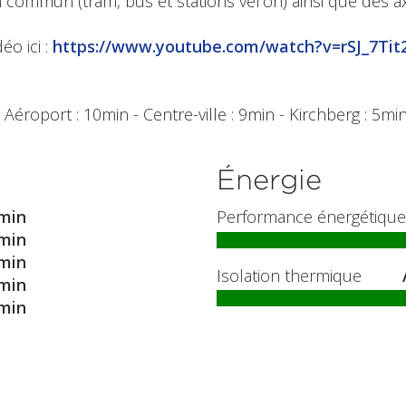
commun (tram, bus et stations vel'oh) ainsi que des ax
éo ici :
https://www.youtube.com/watch?v=rSJ_7Tit
éroport : 10min - Centre-ville : 9min - Kirchberg : 5min
Énergie
min
Performance énergétique
min
min
Isolation thermique
min
min