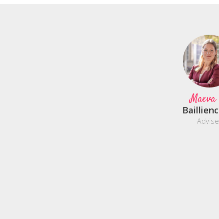
Maeva
Baillien
Advise