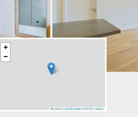
+
−
Leaflet
|
©
OpenStreetMap
CC-BY-SA
, ©
Mapbox