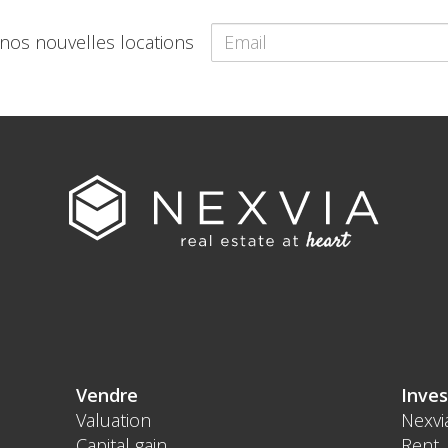
 nos nouvelles locations
Vendre
Inves
Valuation
Nexvi
Capital gain
Rent