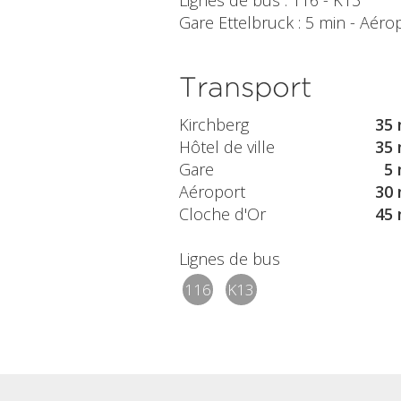
Lignes de bus : 116 - K13
Gare Ettelbruck : 5 min - Aéropo
Transport
Kirchberg
35 
Hôtel de ville
35 
Gare
5 
Aéroport
30 
Cloche d'Or
45 
Lignes de bus
116
K13