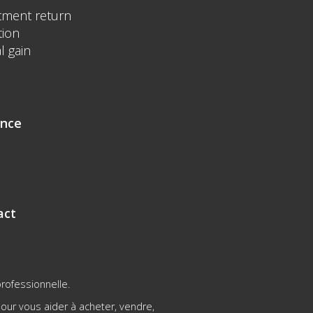
tment return
tion
l gain
ence
act
rofessionnelle.
ur vous aider à acheter, vendre,