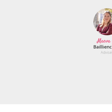
Maeva
Baillien
Advise