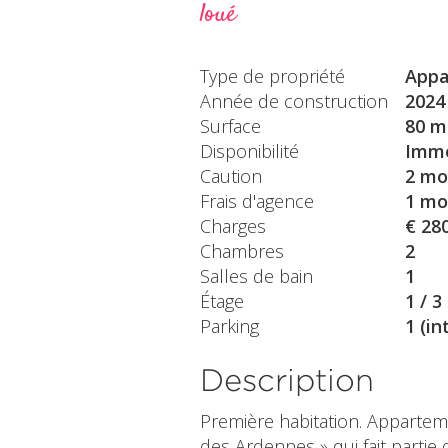
loué
Type de propriété
Appa
Année de construction
2024
Surface
80 m
Disponibilité
Immé
Caution
2 mo
Frais d'agence
1 mo
Charges
€ 28
Chambres
2
Salles de bain
1
Étage
1 / 3
Parking
1 (in
Description
Première habitation. Appartem
des Ardennes » qui fait partie