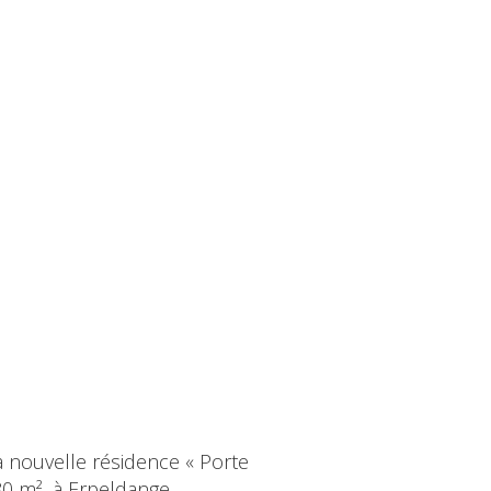
 nouvelle résidence « Porte
80 m², à Erpeldange