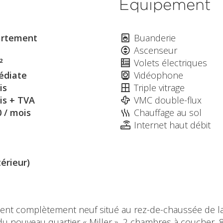
Équipement
rtement
Buanderie
Ascenseur
²
Volets électriques
diate
Vidéophone
is
Triple vitrage
is + TVA
VMC double-flux
0 / mois
Chauffage au sol
Internet haut débit
térieur)
ent complètement neuf situé au rez-de-chaussée de la
 du nouveau quartier « Miller », 2 chambres à coucher, 