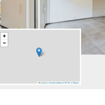
+
−
Leaflet
|
©
OpenStreetMap
CC-BY-SA
, ©
Mapbox