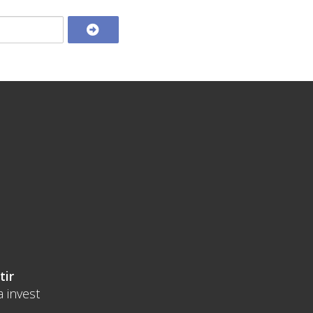
tir
a invest