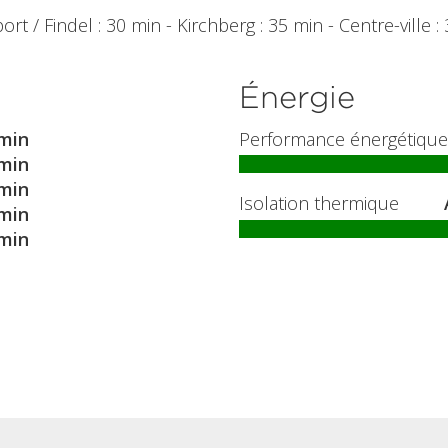
rt / Findel : 30 min - Kirchberg : 35 min - Centre-ville :
Énergie
min
Performance énergétique
min
min
Isolation thermique
min
min