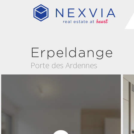
Erpeldange
Porte des Ardennes