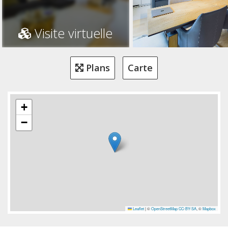
Visite virtuelle
Plans
Carte
+
−
Leaflet
|
©
OpenStreetMap
CC-BY-SA
, ©
Mapbox