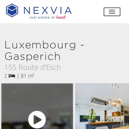
bascul
Luxembourg -
Gasperich
155 Route d'Esch
2
|
81 m²