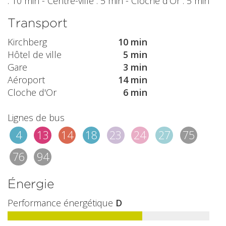
: 10 min - Centre-ville : 5 min - Cloche d'Or : 5 min
Transport
Kirchberg
10 min
Hôtel de ville
5 min
Gare
3 min
Aéroport
14 min
Cloche d'Or
6 min
Lignes de bus
4
13
14
18
23
24
27
75
76
94
Énergie
Performance énergétique
D