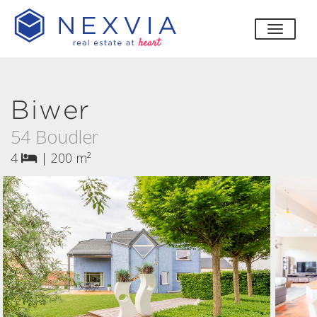
bascul
Biwer
54 Boudler
4
|
200 m²