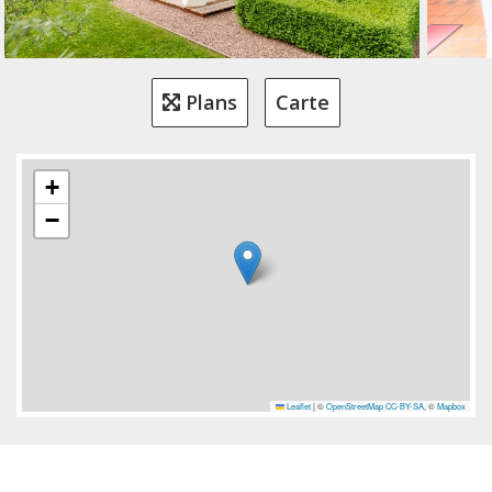
Plans
Carte
+
−
Leaflet
|
©
OpenStreetMap
CC-BY-SA
, ©
Mapbox