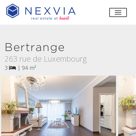
bascul
Bertrange
263 rue de Luxembourg
3
|
94 m²