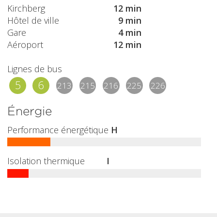
Kirchberg
12 min
Hôtel de ville
9 min
Gare
4 min
Aéroport
12 min
Lignes de bus
5
6
213
215
216
225
226
Énergie
Performance énergétique
H
Isolation thermique
I