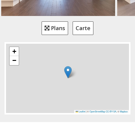
Plans
Carte
+
−
Leaflet
|
©
OpenStreetMap
CC-BY-SA
, ©
Mapbox