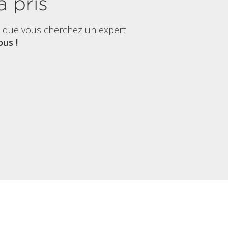
à pris
t que vous cherchez un expert
us !