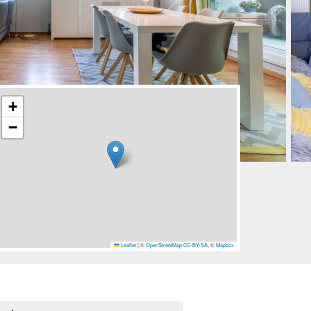
+
−
Leaflet
|
©
OpenStreetMap
CC-BY-SA
, ©
Mapbox