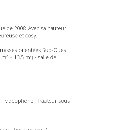
ue de 2008. Avec sa hauteur
eureuse et cosy.
terrasses orientées Sud-Ouest
 m² + 13,5 m²) - salle de
e - vidéophone - hauteur sous-
rces, boulangerie…)