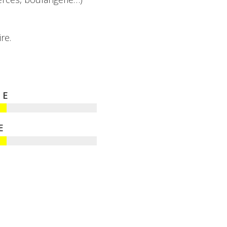
re.
E
E