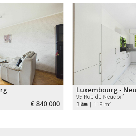
rg
Luxembourg - Neu
95 Rue de Neudorf
€ 840 000
3
|
119 m²