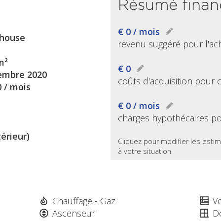
Résumé finan
€ 0 / mois
house
revenu suggéré pour l'ac
m²
€ 0
mbre 2020
coûts d'acquisition pour 
0 / mois
€ 0 / mois
charges hypothécaires po
térieur)
Cliquez pour modifier les estim
à votre situation
Chauffage - Gaz
Vo
Ascenseur
D