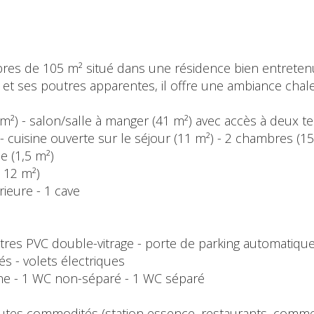
es de 105 m² situé dans une résidence bien entreten
et ses poutres apparentes, il offre une ambiance chal
10 m²) - salon/salle à manger (41 m²) avec accès à deux 
- cuisine ouverte sur le séjour (11 m²) - 2 chambres (15
e (1,5 m²)
t 12 m²)
rieure - 1 cave
êtres PVC double-vitrage - porte de parking automatiqu
és - volets électriques
ienne - 1 WC non-séparé - 1 WC séparé
utes commodités (station essence, restaurants, comme