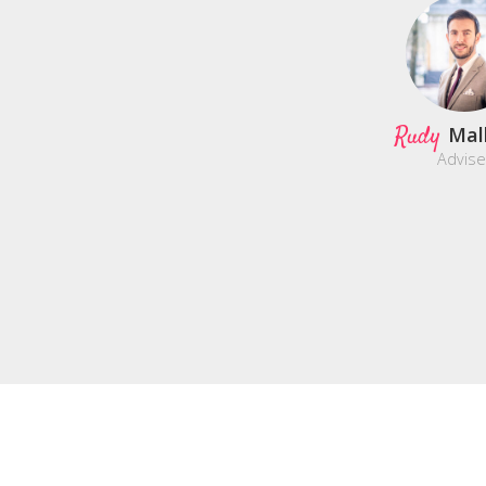
Rudy
Mal
Advise