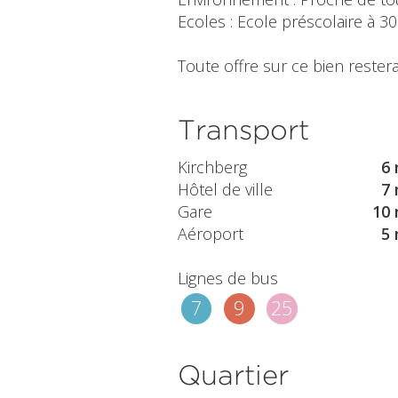
Ecoles : Ecole préscolaire à 
Toute offre sur ce bien restera
Transport
Kirchberg
6 
Hôtel de ville
7 
Gare
10 
Aéroport
5 
Lignes de bus
7
9
25
Quartier