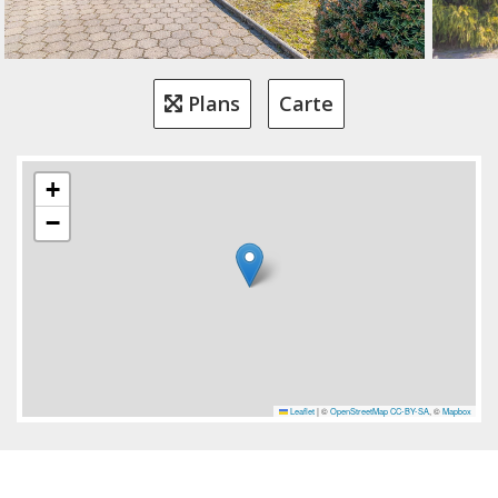
Plans
Carte
+
−
Leaflet
|
©
OpenStreetMap
CC-BY-SA
, ©
Mapbox