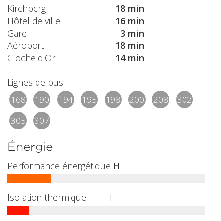
Kirchberg
18 min
Hôtel de ville
16 min
Gare
3 min
Aéroport
18 min
Cloche d'Or
14 min
Lignes de bus
168
190
194
195
198
200
208
302
305
307
Énergie
Performance énergétique
H
Isolation thermique
I