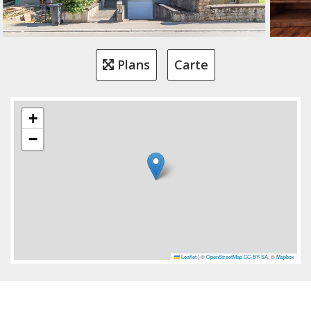
Plans
Carte
+
−
Leaflet
|
©
OpenStreetMap
CC-BY-SA
, ©
Mapbox