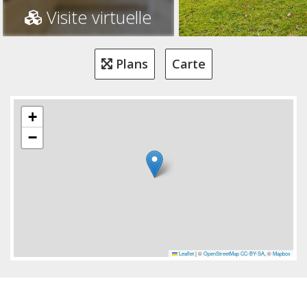
Visite virtuelle
Plans
Carte
+
−
Leaflet
|
©
OpenStreetMap
CC-BY-SA
, ©
Mapbox