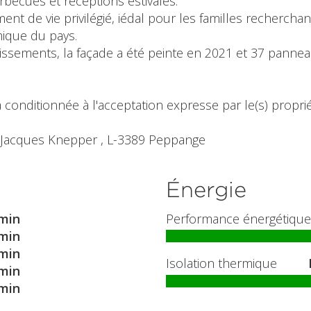
arbecues et réceptions estivales.
t de vie privilégié, iédal pour les familles recherchan
ique du pays.
tissements, la façade a été peinte en 2021 et 37 panne
 conditionnée à l'acceptation expresse par le(s) propriét
n-Jacques Knepper , L-3389 Peppange
Énergie
min
Performance énergétique
min
min
Isolation thermique
min
min