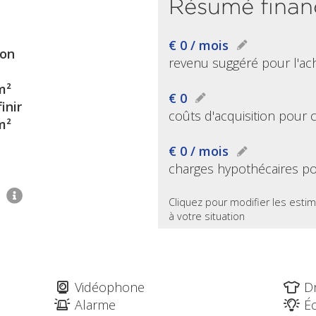
Résumé finan
€ 0 / mois
on
revenu suggéré pour l'ac
m²
€ 0
inir
coûts d'acquisition pour 
m²
€ 0 / mois
charges hypothécaires po
1
Cliquez pour modifier les estim
à votre situation
Vidéophone
D
Alarme
Éc