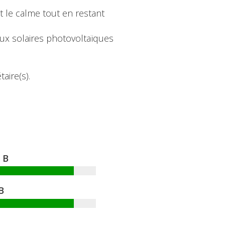
t le calme tout en restant
aux solaires photovoltaïques
aire(s).
B
B