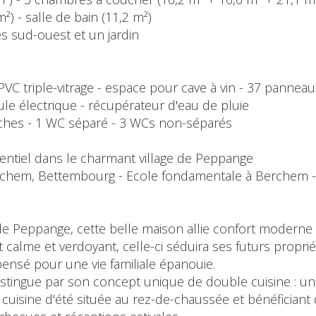
²) - salle de bain (11,2 m²)
es sud-ouest et un jardin
PVC triple-vitrage - espace pour cave à vin - 37 panneau
le électrique - récupérateur d'eau de pluie
ouches - 1 WC séparé - 3 WCs non-séparés
dentiel dans le charmant village de Peppange
rchem, Bettembourg - Ecole fondamentale à Berchem - L
e Peppange, cette belle maison allie confort moderne 
alme et verdoyant, celle-ci séduira ses futurs proprié
nsé pour une vie familiale épanouie.
distingue par son concept unique de double cuisine : une
e cuisine d'été située au rez-de-chaussée et bénéficiant 