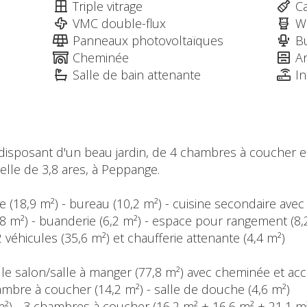
Triple vitrage
Ca
VMC double-flux
W
Panneaux photovoltaïques
B
Cheminée
A
Salle de bain attenante
In
disposant d'un beau jardin, de 4 chambres à coucher e
lle de 3,8 ares, à Peppange.
e (18,9 m²) - bureau (10,2 m²) - cuisine secondaire ave
,8 m²) - buanderie (6,2 m²) - espace pour rangement (8,2 
 véhicules (35,6 m²) et chaufferie attenante (4,4 m²)
r le salon/salle à manger (77,8 m²) avec cheminée et ac
ambre à coucher (14,2 m²) - salle de douche (4,6 m²)
 m²) - 3 chambres à coucher (16,2 m² + 16,6 m² + 21,1 m²