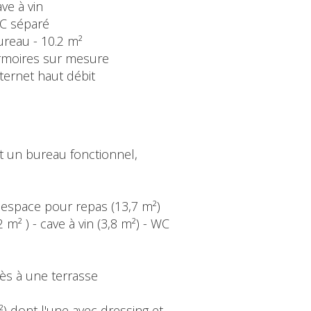
ve à vin
C séparé
ureau - 10.2 m²
rmoires sur mesure
ternet haut débit
t un bureau fonctionnel,
c espace pour repas (13,7 m²)
m² ) - cave à vin (3,8 m²) - WC
cès à une terrasse
) dont l'une avec dressing et