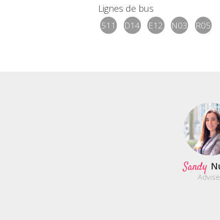
Lignes de bus
511
D14
E12
N03
R05
Sandy
N
Advise