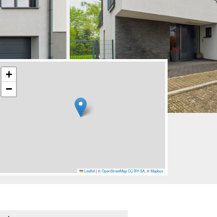
+
−
Leaflet
|
©
OpenStreetMap
CC-BY-SA
, ©
Mapbox