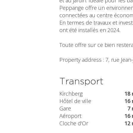
et au jardin. Idéale pour les b
Peppange offre un environnemen
connectées au centre économ
En termes de travaux et inves
ont été installés en 2024.
Toute offre sur ce bien restera
Property address : 7, rue Jea
Transport
Kirchberg
18 
Hôtel de ville
16 
Gare
7 
Aéroport
16 
Cloche d'Or
12 