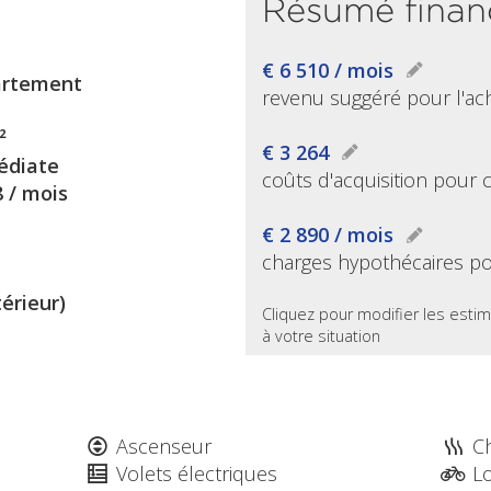
Résumé finan
€ 6 510 / mois
rtement
revenu suggéré pour l'ac
²
€ 3 264
diate
coûts d'acquisition pour 
8 / mois
€ 2 890 / mois
charges hypothécaires po
térieur)
Cliquez pour modifier les estim
à votre situation
Ascenseur
C
Volets électriques
Lo