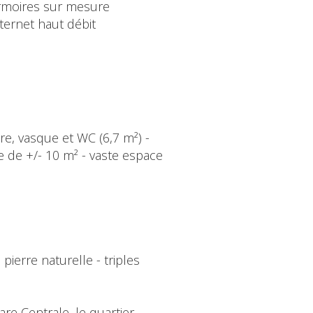
rmoires sur mesure
ternet haut débit
ire, vasque et WC (6,7 m²) -
 de +/- 10 m² - vaste espace
pierre naturelle - triples
re Centrale, le quartier