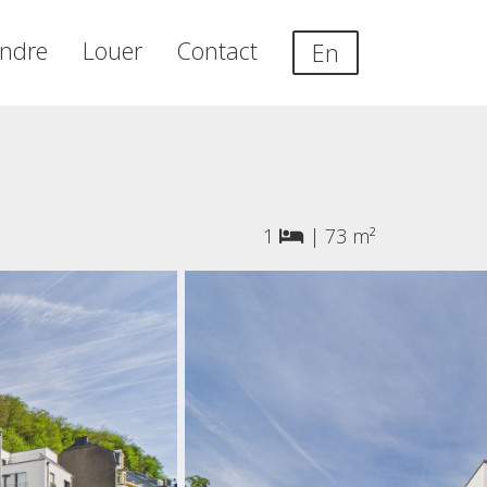
ndre
Louer
Contact
En
1
|
73 m²