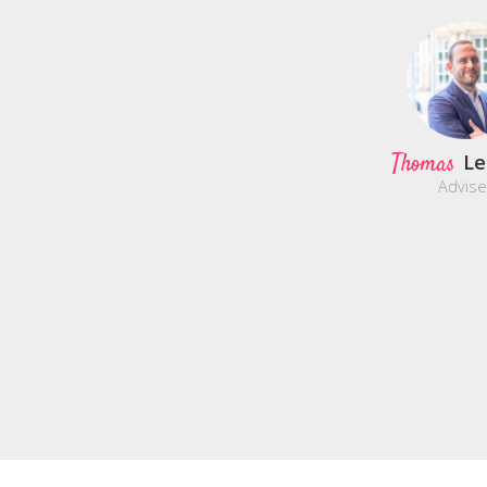
Thomas
Le
Advise