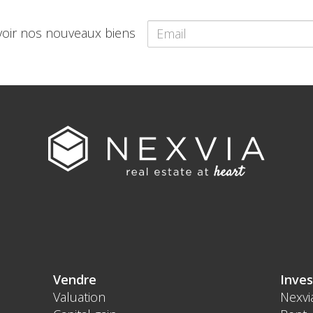
voir nos nouveaux biens
Vendre
Inves
Valuation
Nexvi