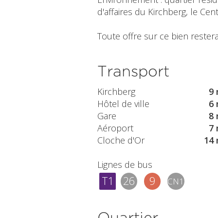
d'affaires du Kirchberg, le Cent
Toute offre sur ce bien restera
Transport
Kirchberg
9 
Hôtel de ville
6 
Gare
8 
Aéroport
7 
Cloche d'Or
14 
Lignes de bus
T1
26
9
CN1
Quartier