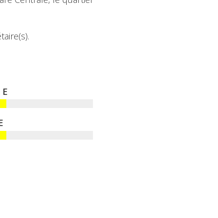
aire(s).
E
E