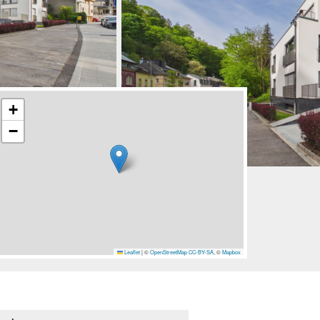
+
−
Leaflet
|
©
OpenStreetMap
CC-BY-SA
, ©
Mapbox