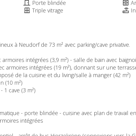
Porte blindée
A
Triple vitrage
In
ux à Neudorf de 73 m² avec parking/cave privative.
ec armoires intégrées (3,9 m²) - salle de bain avec baigno
 armoires intégrées (19 m²), donnant sur une terrasse
posé de la cuisine et du living/salle à manger (42 m²)
on (10 m²)
 - 1 cave (3 m²)
atique - porte blindée - cuisine avec plan de travail en 
 armoires intégrées
entiel - arrêt de bus Hierzekrëpp (connexions vers la Ga