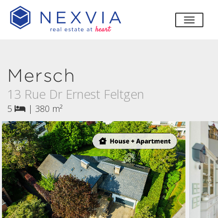
bascul
Mersch
13 Rue Dr Ernest Feltgen
5
|
380 m²