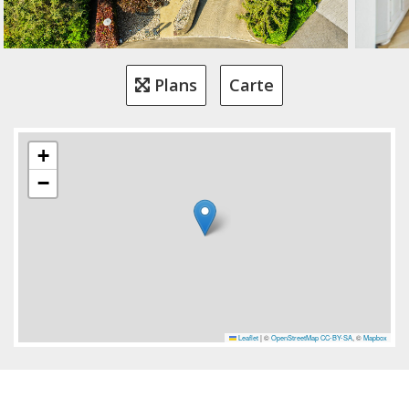
Plans
Carte
+
−
Leaflet
|
©
OpenStreetMap
CC-BY-SA
, ©
Mapbox