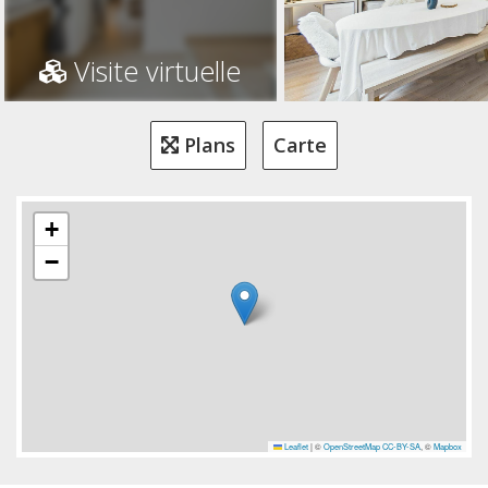
Visite virtuelle
Plans
Carte
+
−
Leaflet
|
©
OpenStreetMap
CC-BY-SA
, ©
Mapbox