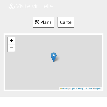
Visite virtuelle
Plans
Carte
+
−
Leaflet
|
©
OpenStreetMap
CC-BY-SA
, ©
Mapbox