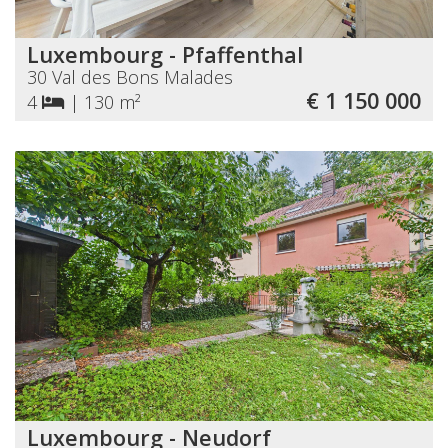
Luxembourg - Pfaffenthal
30 Val des Bons Malades
€ 1 150 000
4
|
130 m²
Luxembourg - Neudorf