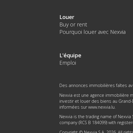
Louer
Buy or rent
Pourquoi louer avec Nexvia
L'équipe
Emploi
Des annonces immobilières faîtes avec
Nexvia est une agence immobilière mo
investir et louer des biens au Gran
informées sur
www.nexvia.lu
.
Nexvia is the trading name of Nexvia S
company (RCS B 184099) with register
Copyright © Nexvia S.A. 2026. All righ