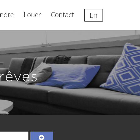
ndre
Louer
Contact
En
rêves