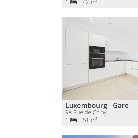
1
|
42 m²
Luxembourg - Gare
9A Rue de Chiny
1
|
51 m²