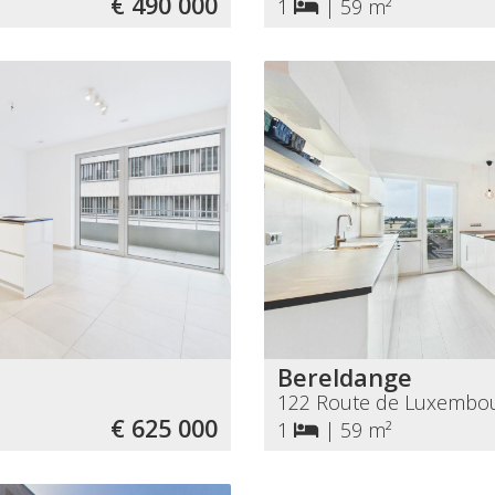
€ 490 000
1
|
59 m²
Bereldange
122 Route de Luxembo
€ 625 000
1
|
59 m²