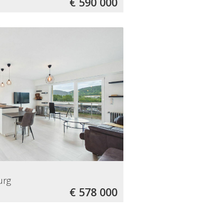
€ 590 000
urg
€ 578 000