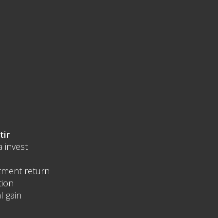
tir
a invest
tment return
tion
l gain