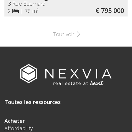
3 Rue Eberhard
€ 795 000
2
|
76 m²
Tout voir
Toutes les ressources
Acheter
Affordability