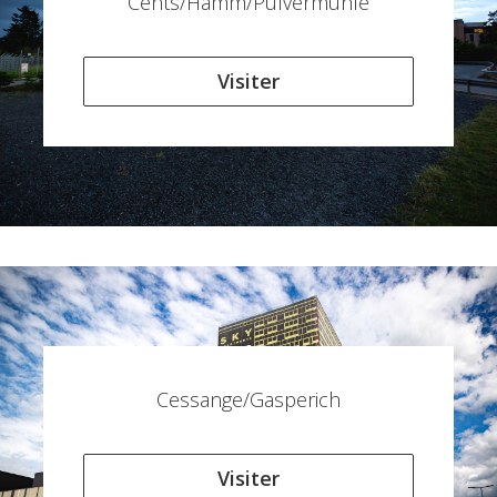
Cents/Hamm/Pulvermühle
Visiter
Cessange/Gasperich
Visiter