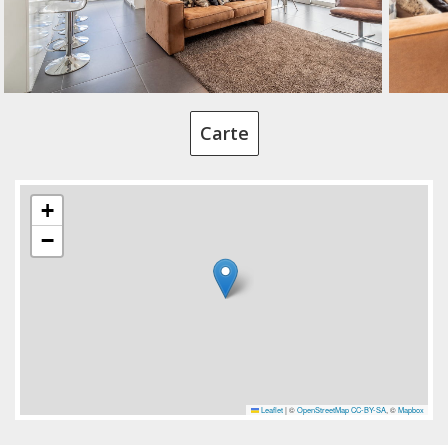
Carte
+
−
Leaflet
|
©
OpenStreetMap
CC-BY-SA
, ©
Mapbox