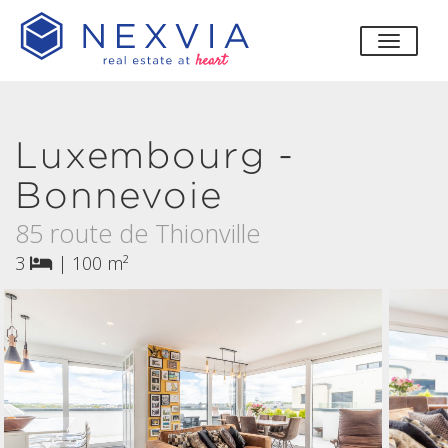
bascul
Luxembourg -
Bonnevoie
85 route de Thionville
3
|
100 m²