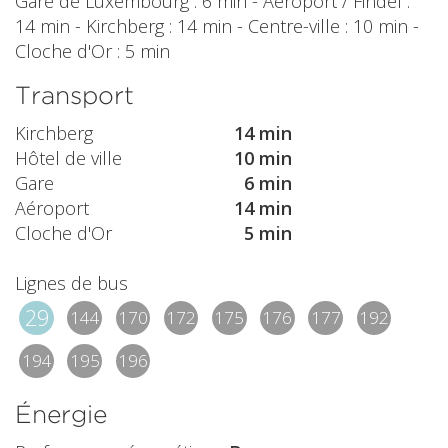
Gare de Luxembourg : 6 min - Aéroport / Findel :
14 min - Kirchberg : 14 min - Centre-ville : 10 min -
Cloche d'Or : 5 min
Transport
Kirchberg
14 min
Hôtel de ville
10 min
Gare
6 min
Aéroport
14 min
Cloche d'Or
5 min
Lignes de bus
29
144
170
172
175
176
177
192
194
195
196
Énergie