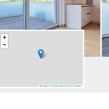
+
−
Leaflet
|
©
OpenStreetMap
CC-BY-SA
, ©
Mapbox