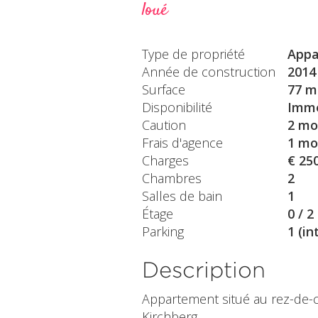
loué
Type de propriété
Appa
Année de construction
2014
Surface
77 m
Disponibilité
Immé
Caution
2 mo
Frais d'agence
1 mo
Charges
€ 25
Chambres
2
Salles de bain
1
Étage
0 / 2
Parking
1 (in
Description
Appartement situé au rez-de-
Kirchberg.