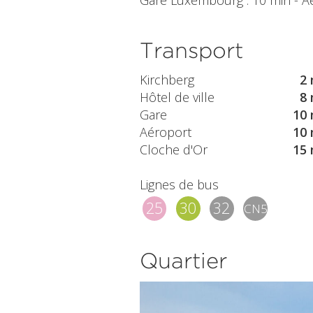
Gare Luxembourg : 10 min - Aéro
Transport
Kirchberg
2 
Hôtel de ville
8 
Gare
10 
Aéroport
10 
Cloche d'Or
15 
Lignes de bus
25
30
32
CN5
Quartier