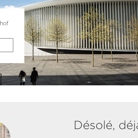
hof
Désolé, déj