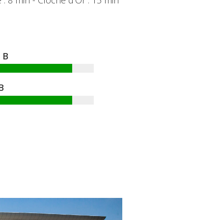
 : 8 min - Cloche d'Or : 15 min
B
B