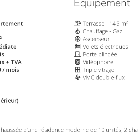
Équipement
rtement
Terrasse - 14.5 m²
Chauffage - Gaz
²
Ascenseur
diate
Volets électriques
is
Porte blindée
is + TVA
Vidéophone
0 / mois
Triple vitrage
VMC double-flux
térieur)
chaussée d'une résidence moderne de 10 unités, 2 cha