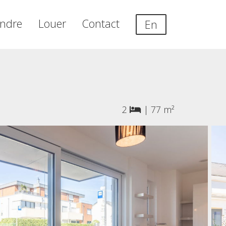
ndre
Louer
Contact
En
2
|
77 m²