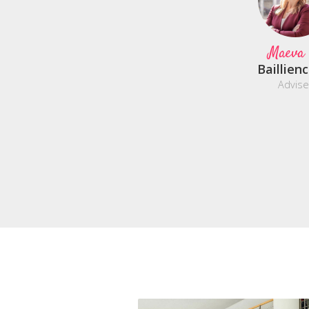
Maeva
Baillien
Advise