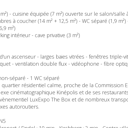
,5 m²) - cuisine équipée (7 m²) ouverte sur le salon/sall
mbres à coucher (14 m² + 12,5 m²) - WC séparé (1,9 m²) -
6,9 m²)
ng intérieur - cave privative (3 m²)
un ascenseur - larges baies vitrées - fenêtres triple-vit
uet - ventilation double flux - vidéophone - fibre optiq
C non-séparé - 1 WC séparé
 quartier résidentiel calme, proche de la Commission
e cinématographique Kinépolis et de ses restaurants,
évènementiel LuxExpo The Box et de nombreux transpo
axes autoroutiers.
CN5