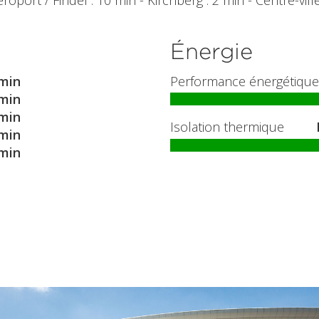
port / Findel : 10 min - Kirchberg : 2 min - Centre-ville
Énergie
min
Performance énergétique
min
min
Isolation thermique
min
min