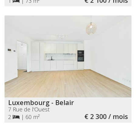
€ 2 100 / mois
1
|
73 m²
Luxembourg - Belair
7 Rue de l'Ouest
€ 2 300 / mois
2
|
60 m²