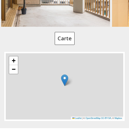
Carte
+
−
Leaflet
|
©
OpenStreetMap
CC-BY-SA
, ©
Mapbox