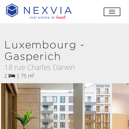
bascul
Luxembourg -
Gasperich
18 rue Charles Darwin
2
|
75 m²