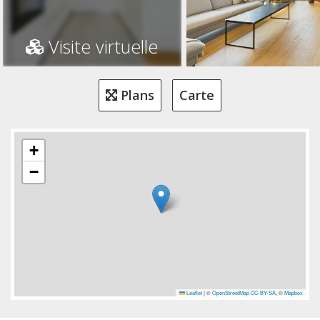
Visite virtuelle
Plans
Carte
+
−
Leaflet
|
©
OpenStreetMap
CC-BY-SA
, ©
Mapbox