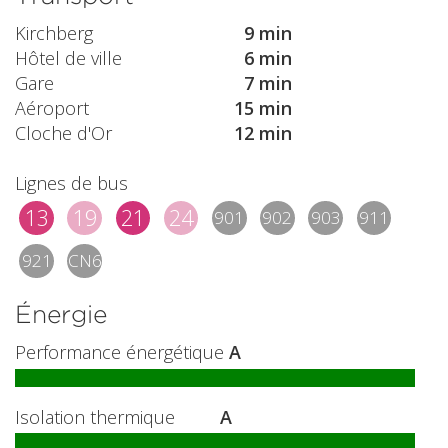
Kirchberg
9 min
Hôtel de ville
6 min
Gare
7 min
Aéroport
15 min
Cloche d'Or
12 min
Lignes de bus
13
19
21
24
901
902
903
911
921
CN6
Énergie
Performance énergétique
A
Isolation thermique
A