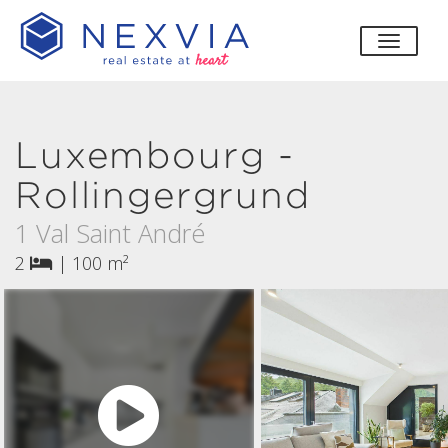
bascul
Luxembourg -
Rollingergrund
1 Val Saint André
2
|
100 m²