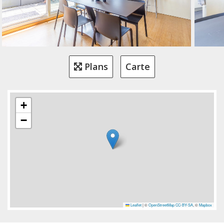
Plans
Carte
+
−
Leaflet
|
©
OpenStreetMap
CC-BY-SA
, ©
Mapbox