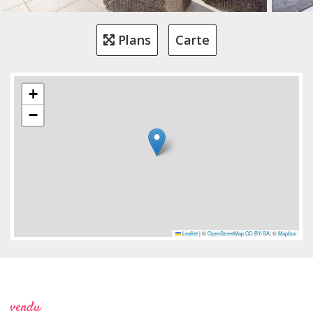
Plans
Carte
+
−
Leaflet
|
©
OpenStreetMap
CC-BY-SA
, ©
Mapbox
vendu