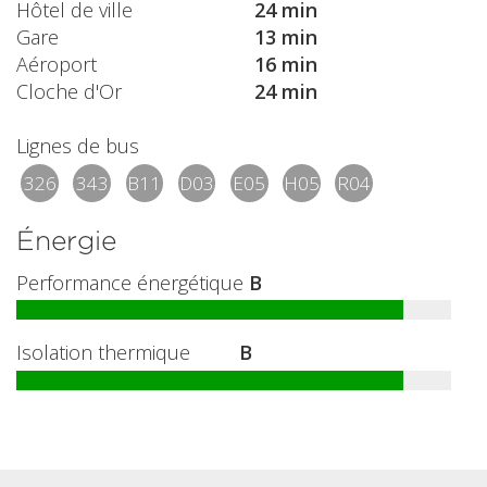
Hôtel de ville
24 min
Gare
13 min
Aéroport
16 min
Cloche d'Or
24 min
Lignes de bus
326
343
B11
D03
E05
H05
R04
Énergie
Performance énergétique
B
Isolation thermique
B