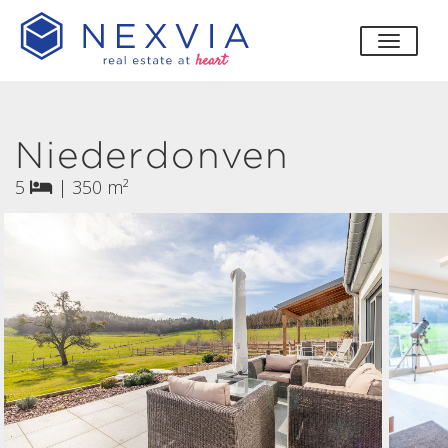
bascul
Niederdonven
5
|
350 m²