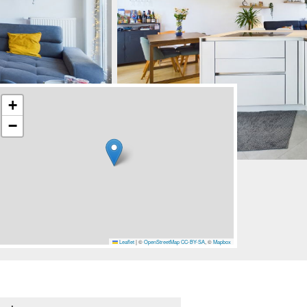
+
−
Leaflet
|
©
OpenStreetMap
CC-BY-SA
, ©
Mapbox