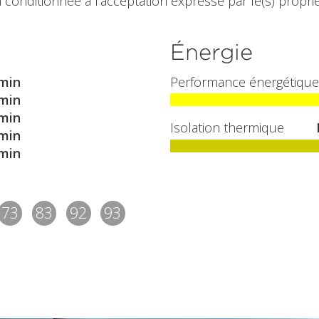
 conditionnée à l'acceptation expresse par le(s) propriét
Énergie
min
Performance énergétique
min
min
Isolation thermique
min
min
73
83
92
93