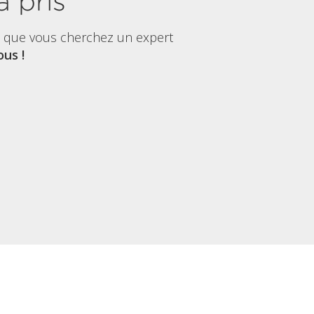
à pris
t que vous cherchez un expert
us !