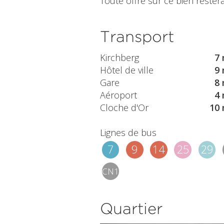
Toute offre sur ce bien restera
Transport
Kirchberg
7 
Hôtel de ville
9 
Gare
8 
Aéroport
4 
Cloche d'Or
10 
Lignes de bus
7
9
14
25
29
CN1
Quartier