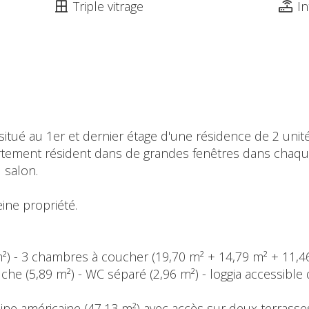
Triple vitrage
In
itué au 1er et dernier étage d'une résidence de 2 unité
rtement résident dans de grandes fenêtres dans chaque 
 salon.
ine propriété.
 m²) - 3 chambres à coucher (19,70 m² + 14,79 m² + 11,4
che (5,89 m²) - WC séparé (2,96 m²) - loggia accessible 
isine américaine (47,13 m²) avec accès sur deux terrasse