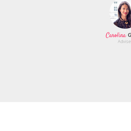
Carolina
G
Advise