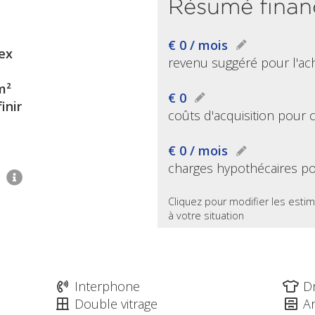
Résumé finan
€ 0 / mois
ex
revenu suggéré pour l'ac
m²
€ 0
inir
coûts d'acquisition pour 
€ 0 / mois
charges hypothécaires po
1
Cliquez pour modifier les estim
à votre situation
Interphone
D
Double vitrage
A