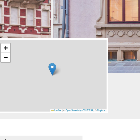
+
−
Leaflet
|
©
OpenStreetMap
CC-BY-SA
, ©
Mapbox