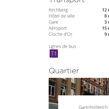
Kirchberg
12 
Hôtel de ville
8 
Gare
3 
Aéroport
15 
Cloche d'Or
9 
Lignes de bus
T1
Quartier
Gare/Hollerich