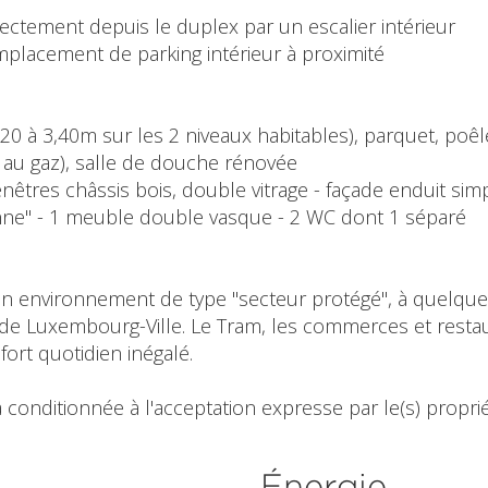
irectement depuis le duplex par un escalier intérieur
emplacement de parking intérieur à proximité
,20 à 3,40m sur les 2 niveaux habitables), parquet, poêl
x au gaz), salle de douche rénovée
enêtres châssis bois, double vitrage - façade enduit simpl
lienne" - 1 meuble double vasque - 2 WC dont 1 séparé
s un environnement de type "secteur protégé", à quelque
de Luxembourg-Ville. Le Tram, les commerces et restauran
fort quotidien inégalé.
 conditionnée à l'acceptation expresse par le(s) propriét
Énergie