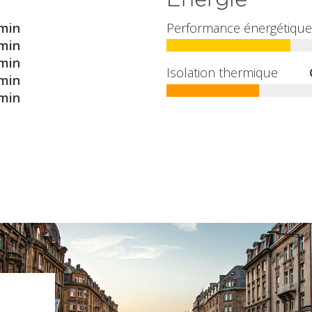
min
Performance énergétique
min
min
Isolation thermique
min
min