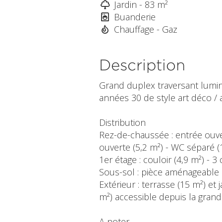
Jardin - 83 m²
Buanderie
Chauffage - Gaz
Description
Grand duplex traversant lumine
années 30 de style art déco / 
Distribution
Rez-de-chaussée : entrée ouvert
ouverte (5,2 m²) - WC séparé (
1er étage : couloir (4,9 m²) - 
Sous-sol : pièce aménageable e
Extérieur : terrasse (15 m²) et 
m²) accessible depuis la gra
A noter