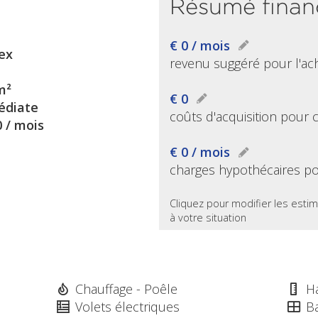
Résumé finan
€ 0 / mois
ex
revenu suggéré pour l'ac
m²
€ 0
diate
coûts d'acquisition pour 
0 / mois
€ 0 / mois
charges hypothécaires po
Cliquez pour modifier les estim
à votre situation
Chauffage - Poêle
H
Volets électriques
Ba