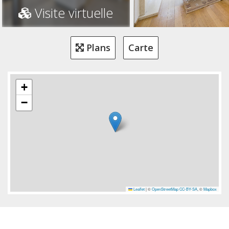
Visite virtuelle
Plans
Carte
+
−
Leaflet
|
©
OpenStreetMap
CC-BY-SA
, ©
Mapbox