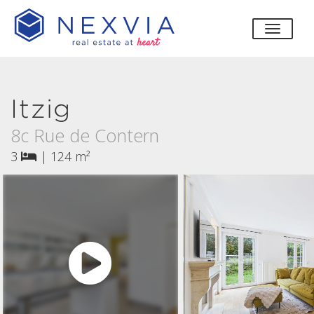
bascul
Itzig
8c Rue de Contern
3
|
124 m²