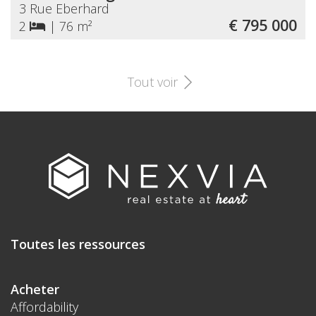
3 Rue Eberhard
€ 795 000
2
|
76 m²
Tout voir
Toutes les ressources
Acheter
Affordability