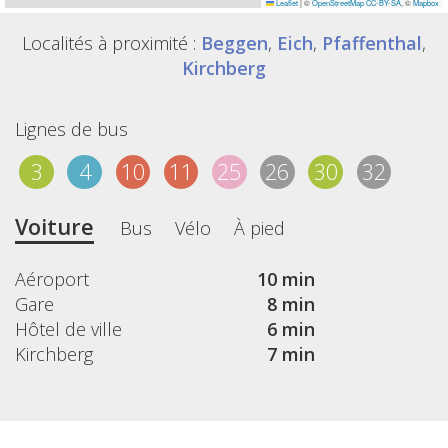
Leaflet
|
©
OpenStreetMap
CC-BY-SA
, ©
Mapbox
Localités à proximité :
Beggen
,
Eich
,
Pfaffenthal
,
Kirchberg
Lignes de bus
3
4
10
11
25
26
30
32
Voiture
Bus
Vélo
À pied
Aéroport
10 min
Gare
8 min
Hôtel de ville
6 min
Kirchberg
7 min