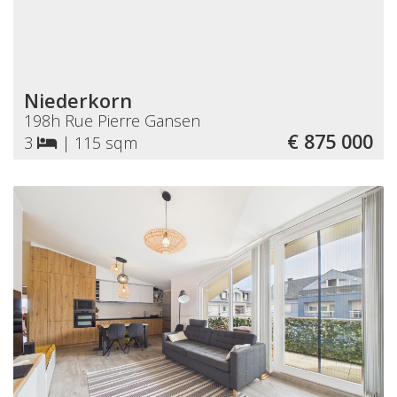
Niederkorn
198h Rue Pierre Gansen
€ 875 000
3
|
115 sqm