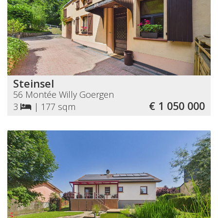
Steinsel
56 Montée Willy Goergen
€ 1 050 000
3
|
177 sqm