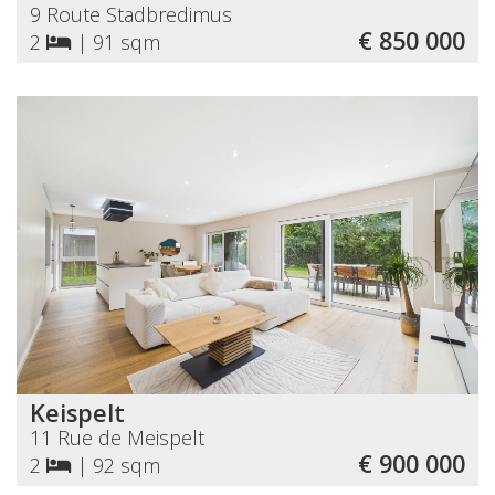
9 Route Stadbredimus
€ 850 000
2
|
91 sqm
Keispelt
11 Rue de Meispelt
€ 900 000
2
|
92 sqm