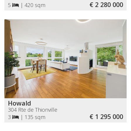
€ 2 280 000
5
|
420 sqm
Howald
304 Rte de Thionville
€ 1 295 000
3
|
135 sqm