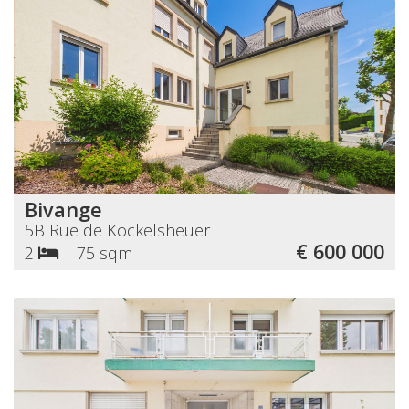
Bivange
5B Rue de Kockelsheuer
€ 600 000
2
|
75 sqm