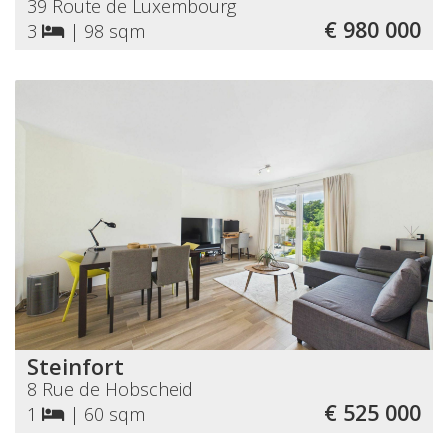
39 Route de Luxembourg
€ 980 000
3
|
98 sqm
Steinfort
8 Rue de Hobscheid
€ 525 000
1
|
60 sqm