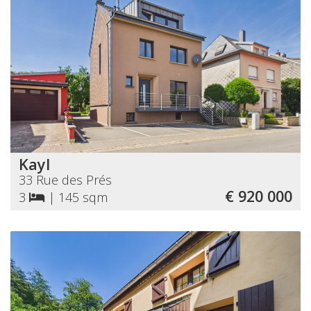
Kayl
33 Rue des Prés
€ 920 000
3
|
145 sqm