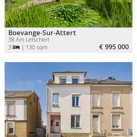
Boevange-Sur-Attert
38 Am Letschert
€ 995 000
3
|
130 sqm