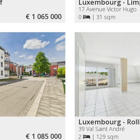
f
Luxembourg - Lim
17 Avenue Victor Hugo
€ 1 065 000
0
|
31 sqm
Luxembourg - Rol
39 Val Saint André
€ 1 085 000
2
|
129 sqm