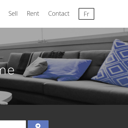
Sell
Rent
Contact
Fr
me