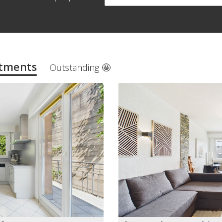
tments
Outstanding 🤩