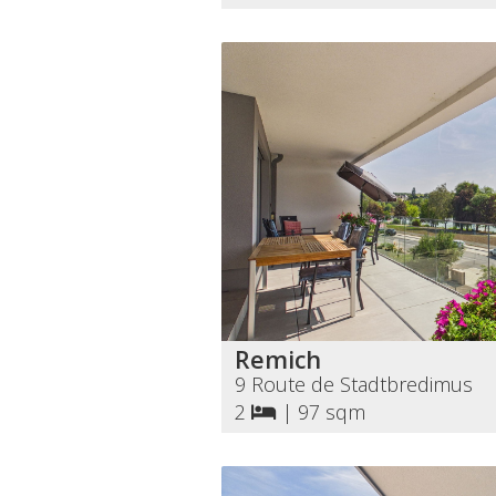
Remich
9 Route de Stadtbredimus
2
|
97 sqm