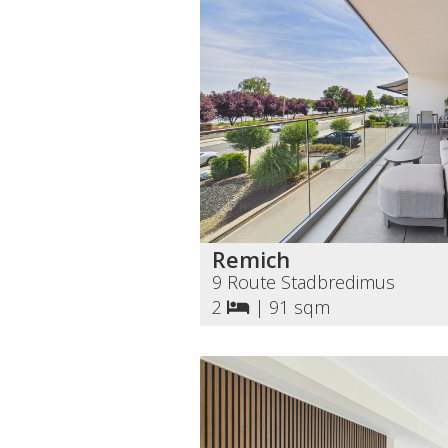
Remich
9 Route Stadbredimus
2
|
91 sqm