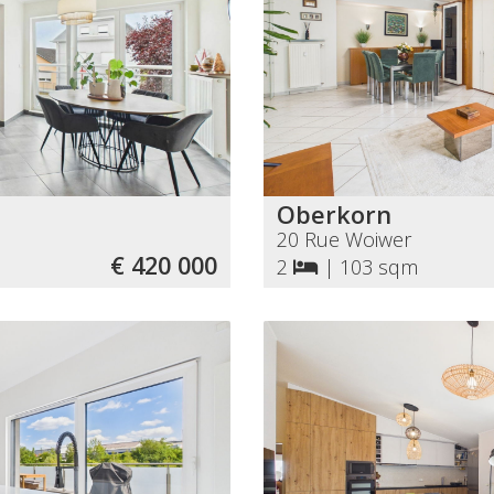
Oberkorn
20 Rue Woiwer
€ 420 000
2
|
103 sqm