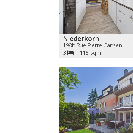
Niederkorn
198h Rue Pierre Gansen
3
|
115 sqm