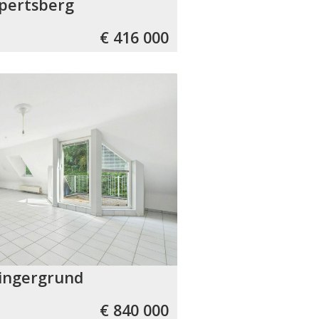
pertsberg
€ 416 000
lingergrund
€ 840 000