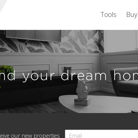
Tools
Buy
ind your dream ho
eceive our new properties