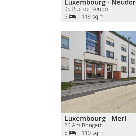
Luxembourg - Neudor
95 Rue de Neudorf
3
|
119 sqm
Luxembourg - Merl
26 Am Bongert
3
|
110 sqm