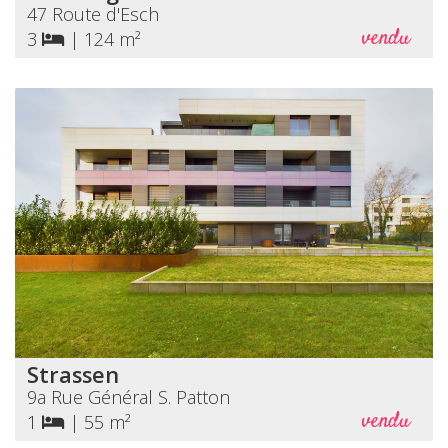
47 Route d'Esch
vendu
3
|
124 m²
Strassen
9a Rue Général S. Patton
vendu
1
|
55 m²