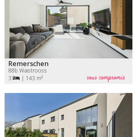
Remerschen
88b Waistrooss
sous compromis
3
|
143 m²