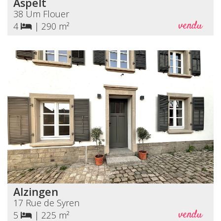
Aspelt
38 Um Flouer
vendu
4
|
290 m²
Alzingen
17 Rue de Syren
vendu
5
|
225 m²