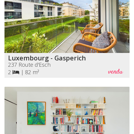
Luxembourg - Gasperich
237 Route d'Esch
vendu
2
|
82 m²