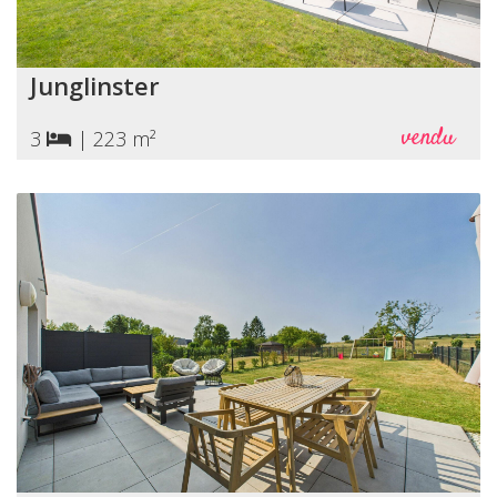
Junglinster
vendu
3
|
223 m²