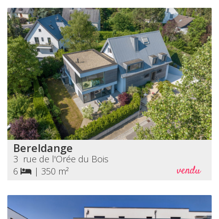
Bereldange
3 rue de l'Orée du Bois
vendu
6
|
350 m²