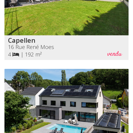
Capellen
16 Rue René Moes
vendu
4
|
192 m²