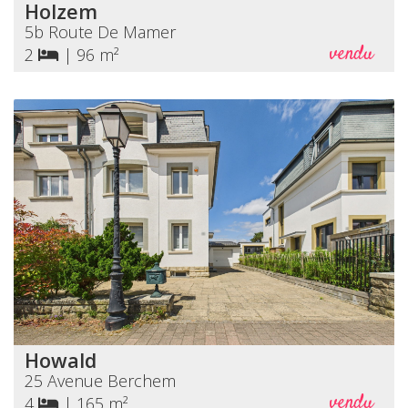
Holzem
5b Route De Mamer
vendu
2
|
96 m²
Howald
25 Avenue Berchem
vendu
4
|
165 m²