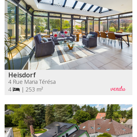
Heisdorf
4 Rue Maria Térésa
vendu
4
|
253 m²