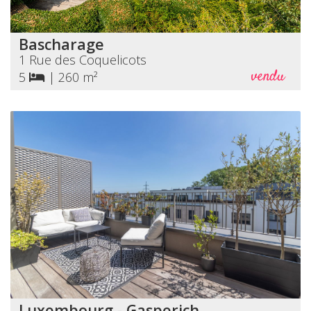
Bascharage
1 Rue des Coquelicots
vendu
5
|
260 m²
Luxembourg - Gasperich