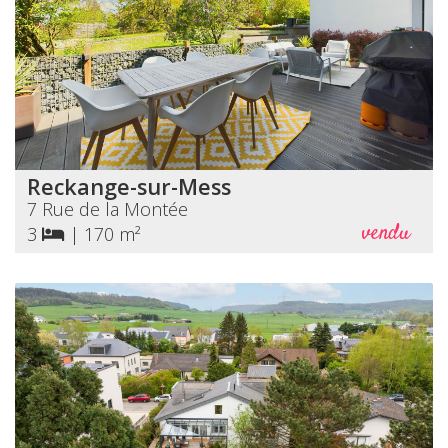
Reckange-sur-Mess
7 Rue de la Montée
vendu
3
|
170 m²