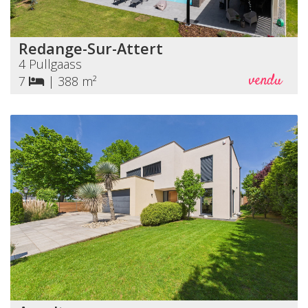
Redange-Sur-Attert
4 Pullgaass
vendu
7
|
388 m²