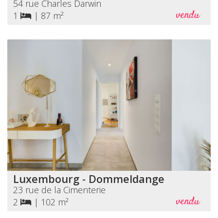
54 rue Charles Darwin
vendu
1
|
87 m²
Luxembourg - Dommeldange
23 rue de la Cimenterie
vendu
2
|
102 m²