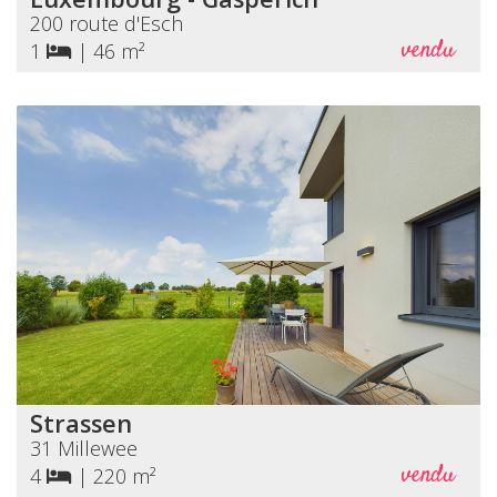
200 route d'Esch
vendu
1
|
46 m²
Strassen
31 Millewee
vendu
4
|
220 m²